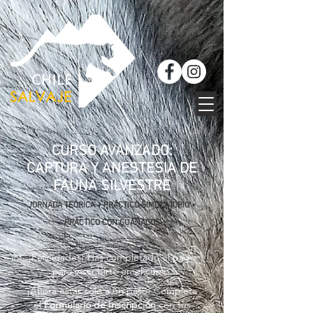
CURSO AVANZADO:
CAPTURA Y ANESTESIA DE
FAUNA SILVESTRE
JORNADA TEÓRICA + PRÁCTICO SIMULATORIO +
PRÁCTICO CON GUANACOS
¡Felicidades! Has completado el pago
para inscribirte en el curso.
¡Ahora estás solo a un paso! Completa
el
Formulario de Inscripción
con tus