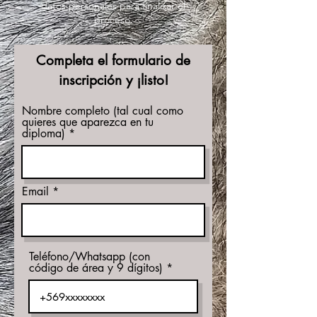
datos personales para finalizar el
proceso.
Completa el formulario de
inscripción y ¡listo!
Nombre completo (tal cual como
quieres que aparezca en tu
diploma)
Email
Teléfono/Whatsapp (con
código de área y 9 dígitos)