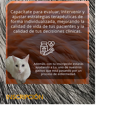
INSCRIPCIÓN
Para inscribirte,
r
ealiza el pa
go
(con
tarjeta de débito o crédito) en el
botón
amarillo
que se muestra
a
continuación. Una vez que se
confirme tu pago, serás